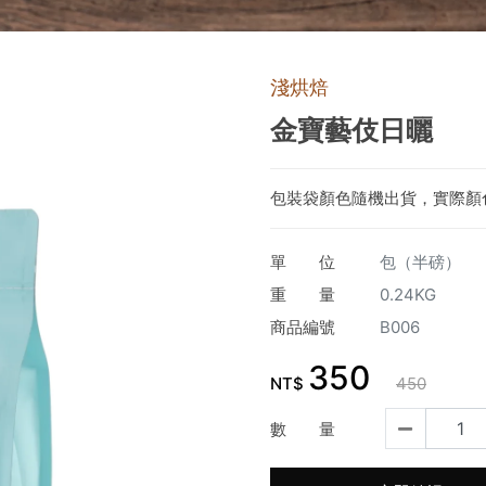
淺烘焙
金寶藝伎日曬
包裝袋顏色隨機出貨，實際顏
單 位
包（半磅）
重 量
0.24KG
商品編號
B006
350
NT$
450
數 量